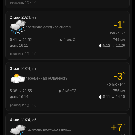
рекорды: ° () · ° ()
2 мая 2024, чт
-1
°
пасмурно дождь со снегом
ночью -7°
5:41 → 21:52
4 м/с С
749 мм
день 16:11
5:12 → 12:26
рекорды: ° () · ° ()
3 мая 2024, пт
-3
°
переменная облачность
ночью -14°
5:38 → 21:55
3 м/с СЗ
756 мм
день 16:16
5:11 → 14:15
рекорды: ° () · ° ()
4 мая 2024, сб
+7
°
пасмурно возможен дождь