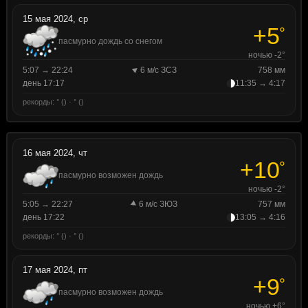
15 мая 2024, ср
+5
°
пасмурно дождь со снегом
ночью -2°
5:07 → 22:24
6 м/с ЗСЗ
758 мм
день 17:17
11:35 → 4:17
рекорды: ° () · ° ()
16 мая 2024, чт
+10
°
пасмурно возможен дождь
ночью -2°
5:05 → 22:27
6 м/с ЗЮЗ
757 мм
день 17:22
13:05 → 4:16
рекорды: ° () · ° ()
17 мая 2024, пт
+9
°
пасмурно возможен дождь
ночью +6°