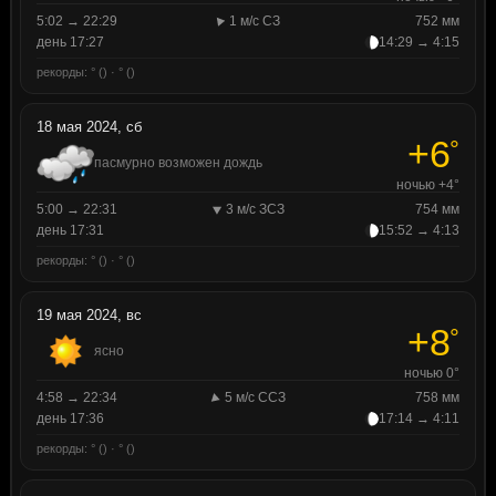
5:02 → 22:29
1 м/с СЗ
752 мм
день 17:27
14:29 → 4:15
рекорды: ° () · ° ()
18 мая 2024, сб
+6
°
пасмурно возможен дождь
ночью +4°
5:00 → 22:31
3 м/с ЗСЗ
754 мм
день 17:31
15:52 → 4:13
рекорды: ° () · ° ()
19 мая 2024, вс
+8
°
ясно
ночью 0°
4:58 → 22:34
5 м/с ССЗ
758 мм
день 17:36
17:14 → 4:11
рекорды: ° () · ° ()