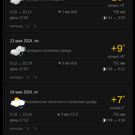
ночью +4°
5:15 → 22:17
7 м/с ЮЗ
756 мм
день 17:02
6:41 → 3:53
рекорды: ° () · ° ()
13 мая 2024, пн
+9
°
пасмурно возможен дождь
ночью +9°
5:12 → 22:19
5 м/с ЮЗ
751 мм
день 17:07
8:18 → 4:11
рекорды: ° () · ° ()
14 мая 2024, вт
+7
°
переменная облачность возможен дождь
ночью 0°
5:10 → 22:22
5 м/с ССЗ
751 мм
день 17:12
9:59 → 4:16
рекорды: ° () · ° ()