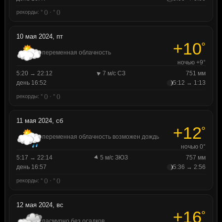
рекорды: ° () · ° ()
10 мая 2024, пт
+10
°
переменная облачность
ночью +9°
5:20 → 22:12
7 м/с СЗ
751 мм
день 16:52
5:12 → 1:13
рекорды: ° () · ° ()
11 мая 2024, сб
+12
°
переменная облачность возможен дождь
ночью 0°
5:17 → 22:14
5 м/с ЗЮЗ
757 мм
день 16:57
5:36 → 2:56
рекорды: ° () · ° ()
12 мая 2024, вс
+16
°
пасмурно без осадков