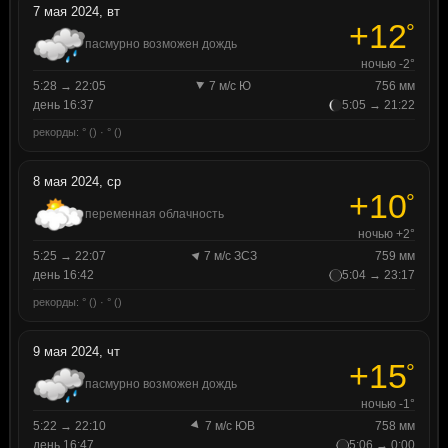
7 мая 2024, вт
+12
°
пасмурно возможен дождь
ночью -2°
5:28 → 22:05
7 м/с Ю
756 мм
день 16:37
5:05 → 21:22
рекорды: ° () · ° ()
8 мая 2024, ср
+10
°
переменная облачность
ночью +2°
5:25 → 22:07
7 м/с ЗСЗ
759 мм
день 16:42
5:04 → 23:17
рекорды: ° () · ° ()
9 мая 2024, чт
+15
°
пасмурно возможен дождь
ночью -1°
5:22 → 22:10
7 м/с ЮВ
758 мм
день 16:47
5:06 → 0:00