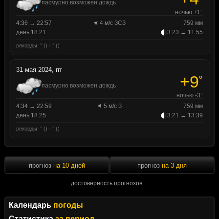
пасмурно возможен дождь
ночью +1°
4:36 → 22:57
4 м/с ЗСЗ
759 мм
день 18:21
3:23 → 11:55
рекорды: ° () · ° ()
31 мая 2024, пт
+9
°
пасмурно возможен дождь
ночью -3°
4:34 → 22:59
5 м/с З
759 мм
день 18:25
3:21 → 13:39
рекорды: ° () · ° ()
прогноз
на 10 дней
прогноз
на 3 дня
достоверность прогнозов
Календарь
погоды
Статистика
за период