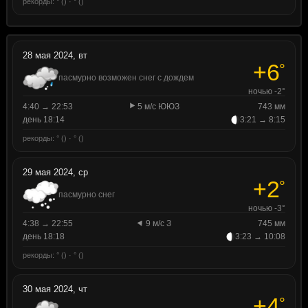
рекорды: ° () · ° ()
28 мая 2024, вт
+6
°
пасмурно возможен снег с дождем
ночью -2°
4:40 → 22:53
5 м/с ЮЮЗ
743 мм
день 18:14
3:21 → 8:15
рекорды: ° () · ° ()
29 мая 2024, ср
+2
°
пасмурно снег
ночью -3°
4:38 → 22:55
9 м/с З
745 мм
день 18:18
3:23 → 10:08
рекорды: ° () · ° ()
30 мая 2024, чт
+4
°