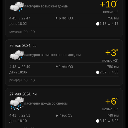
+10
°
пасмурно возможен дождь
ночью -1°
4:45 → 22:47
6 м/с ЮЗ
756 мм
день 18:02
1:13 → 4:17
рекорды: ° () · ° ()
26 мая 2024, вс
+3
°
пасмурно возможен снег с дождем
ночью +2°
4:43 → 22:49
1 м/с ЮЗ
750 мм
день 18:06
2:37 → 4:55
рекорды: ° () · ° ()
27 мая 2024, пн
+6
°
пасмурно дождь со снегом
ночью +1°
4:41 → 22:51
7 м/с СЗ
749 мм
день 18:10
3:12 → 6:23