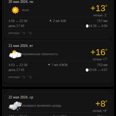
20 мая 2024, пн
+13
°
ясно
ночью -1°
4:56 → 22:36
2 м/с ЮВ
757 мм
день 17:40
18:39 → 4:09
рекорды: ° () · ° ()
21 мая 2024, вт
+16
°
переменная облачность
ночью +7°
4:53 → 22:38
7 м/с ЮЮВ
753 мм
день 17:45
20:09 → 4:07
рекорды: ° () · ° ()
22 мая 2024, ср
+8
°
пасмурно возможен дождь
ночью +8°