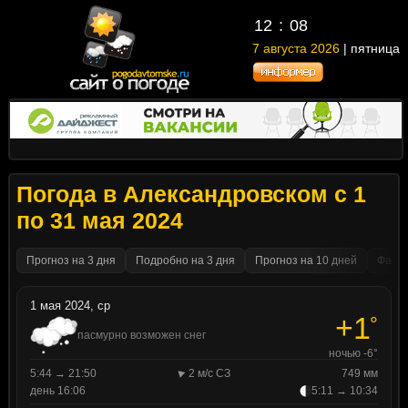
12
08
7 августа 2026
| пятница
Погода в Александровском с 1
по 31 мая 2024
Прогноз на 3 дня
Подробно на 3 дня
Прогноз на 10 дней
Факти
1 мая 2024, ср
+1
°
пасмурно возможен снег
ночью -6°
5:44 → 21:50
2 м/с СЗ
749 мм
день 16:06
5:11 → 10:34