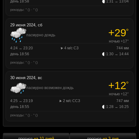
день 18:58
1:31 → 13:04
рекорды: ° () · ° ()
29 июня 2024, сб
+29
°
пасмурно дождь
ночью +17°
4:24 → 23:20
4 м/с СЗ
744 мм
день 18:56
1:30 → 14:44
рекорды: ° () · ° ()
30 июня 2024, вс
+12
°
пасмурно возможен дождь
ночью +12°
4:25 → 23:19
2 м/с ССЗ
747 мм
день 18:55
1:28 → 16:25
рекорды: ° () · ° ()
прогноз
на 10 дней
прогноз
на 3 дня