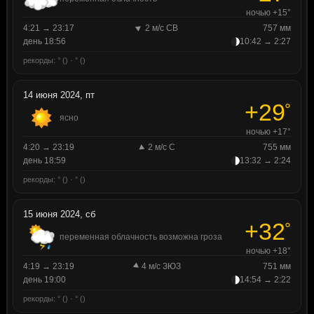
ночью +15°
4:21 → 23:17
2 м/с СВ
757 мм
день 18:56
10:42 → 2:27
рекорды: ° () · ° ()
14 июня 2024, пт
+29
°
ясно
ночью +17°
4:20 → 23:19
2 м/с С
755 мм
день 18:59
13:32 → 2:24
рекорды: ° () · ° ()
15 июня 2024, сб
+32
°
переменная облачность возможна гроза
ночью +18°
4:19 → 23:19
4 м/с ЗЮЗ
751 мм
день 19:00
14:54 → 2:22
рекорды: ° () · ° ()