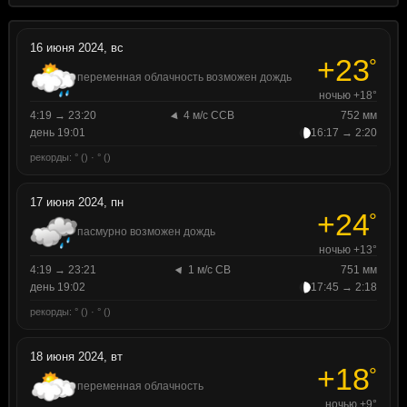
16 июня 2024, вс
+23
°
переменная облачность возможен дождь
ночью +18°
4:19 → 23:20
4 м/с ССВ
752 мм
день 19:01
16:17 → 2:20
рекорды: ° () · ° ()
17 июня 2024, пн
+24
°
пасмурно возможен дождь
ночью +13°
4:19 → 23:21
1 м/с СВ
751 мм
день 19:02
17:45 → 2:18
рекорды: ° () · ° ()
18 июня 2024, вт
+18
°
переменная облачность
ночью +9°