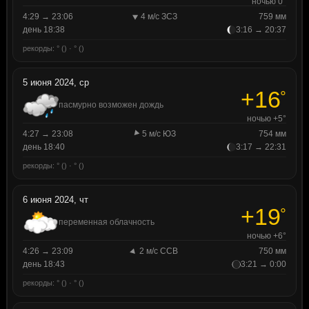
ночью 0°
4:29 → 23:06
4 м/с ЗСЗ
759 мм
день 18:38
3:16 → 20:37
рекорды: ° () · ° ()
5 июня 2024, ср
+16
°
пасмурно возможен дождь
ночью +5°
4:27 → 23:08
5 м/с ЮЗ
754 мм
день 18:40
3:17 → 22:31
рекорды: ° () · ° ()
6 июня 2024, чт
+19
°
переменная облачность
ночью +6°
4:26 → 23:09
2 м/с ССВ
750 мм
день 18:43
3:21 → 0:00
рекорды: ° () · ° ()