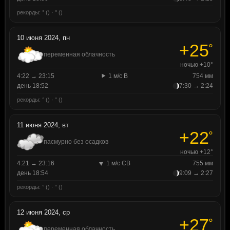
рекорды: ° () · ° ()
10 июня 2024, пн
+25
°
переменная облачность
ночью +10°
4:22 → 23:15
1 м/с В
754 мм
день 18:52
7:30 → 2:24
рекорды: ° () · ° ()
11 июня 2024, вт
+22
°
пасмурно без осадков
ночью +12°
4:21 → 23:16
1 м/с СВ
755 мм
день 18:54
9:09 → 2:27
рекорды: ° () · ° ()
12 июня 2024, ср
+27
°
переменная облачность