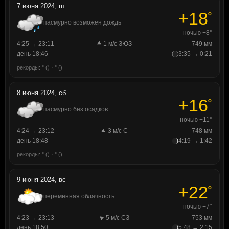
7 июня 2024, пт
+18
°
пасмурно возможен дождь
ночью +8°
4:25 → 23:11
1 м/с ЗЮЗ
749 мм
день 18:46
3:35 → 0:21
рекорды: ° () · ° ()
8 июня 2024, сб
+16
°
пасмурно без осадков
ночью +11°
4:24 → 23:12
3 м/с С
748 мм
день 18:48
4:19 → 1:42
рекорды: ° () · ° ()
9 июня 2024, вс
+22
°
переменная облачность
ночью +7°
4:23 → 23:13
5 м/с СЗ
753 мм
день 18:50
5:48 → 2:15