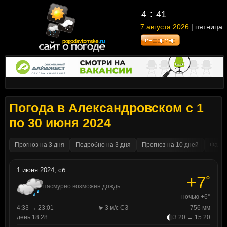
4
41
7 августа 2026
| пятница
Погода в Александровском с 1
по 30 июня 2024
Прогноз на 3 дня
Подробно на 3 дня
Прогноз на 10 дней
Факти
1 июня 2024, сб
+7
°
пасмурно возможен дождь
ночью +6°
4:33 → 23:01
3 м/с СЗ
756 мм
день 18:28
3:20 → 15:20