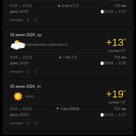
4:19 → 23:21
8 м/с ССЗ
753 мм
день 19:02
19:18 → 2:17
рекорды: ° () · ° ()
19 июня 2024, ср
+13
°
переменная облачность
ночью +5°
4:19 → 23:21
7 м/с СЗ
754 мм
день 19:03
20:58 → 2:16
рекорды: ° () · ° ()
20 июня 2024, чт
+19
°
ясно
ночью +3°
4:19 → 23:22
3 м/с ЮЮВ
751 мм
день 19:03
22:43 → 2:17
рекорды: ° () · ° ()