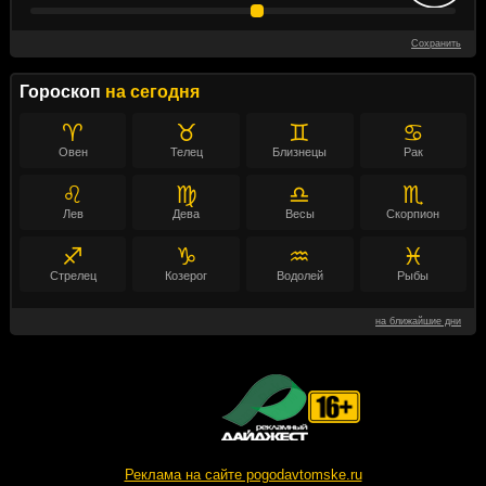
Сохранить
Гороскоп
на сегодня
♈
♉
♊
♋
Овен
Телец
Близнецы
Рак
♌
♍
♎
♏
Лев
Дева
Весы
Скорпион
♐
♑
♒
♓
Стрелец
Козерог
Водолей
Рыбы
на ближайшие дни
Реклама на сайте pogodavtomske.ru