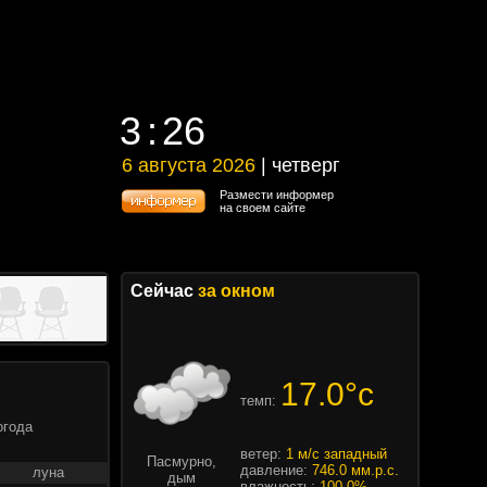
3
26
3
26
6 августа 2026
| четверг
6 августа 2026 | четверг
Размести информер
на своем сайте
Сейчас
за окном
17.0°c
темп:
огода
ветер:
1 м/с западный
Пасмурно,
давление:
746.0 мм.р.с.
луна
дым
влажность:
100.0%