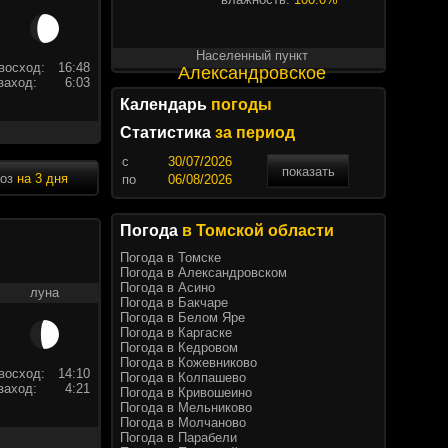
Населенный пункт
восход:
16:48
Александровское
заход:
6:03
Календарь
погоды
Статистика
за период
c
показать
ноз
на 3 дня
по
Погода
в Томской области
Погода в Томске
Погода в Александровском
Погода в Асино
луна
Погода в Бакчаре
Погода в Белом Яре
Погода в Каргаске
Погода в Кедровом
Погода в Кожевниково
восход:
14:10
Погода в Колпашево
заход:
4:21
Погода в Кривошеино
Погода в Мельниково
Погода в Молчаново
Погода в Парабели