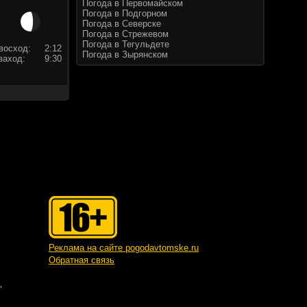
Погода в Первомайском
Погода в Подгорном
Погода в Северске
Погода в Стрежевом
Погода в Тегульдете
восход:
2:12
Погода в Зырянском
заход:
9:30
Реклама на сайте pogodavtomske.ru
Обратная связь
"