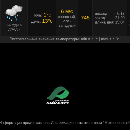
6 м/c
восход:
6:17
1°c
Ночь:
западный,
745
заход:
21:20
13°c
юго -
День:
длина дня:
15:04
пасмурно
западный
дождь
Экстремальные значения температуры: min в г. `c | max в г. `c
Информация предоставлена
Информационным агенством "Метеоновости