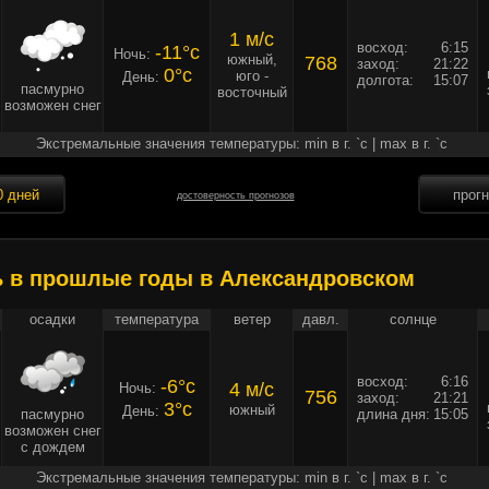
1 м/c
восход:
6:15
-11°c
Ночь:
южный,
768
заход:
21:22
0°c
юго -
День:
долгота:
15:07
пасмурно
восточный
возможен снег
Экстремальные значения температуры: min в г. `c | max в г. `c
0 дней
прог
достоверность прогнозов
ь в прошлые годы в Александровском
осадки
температура
ветер
давл.
солнце
восход:
6:16
-6°c
4 м/c
Ночь:
756
заход:
21:21
3°c
южный
День:
пасмурно
длина дня:
15:05
возможен снег
с дождем
Экстремальные значения температуры: min в г. `c | max в г. `c